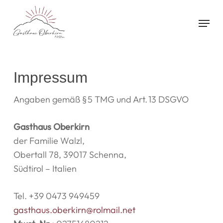
Skip
Menu
to
main
content
Impressum
Angaben gemäß § 5 TMG und Art. 13 DSGVO
Gasthaus Oberkirn
der Familie Walzl,
Obertall 78, 39017 Schenna,
Südtirol – Italien
Tel. +39 0473 949459
gasthaus.oberkirn@rolmail.net