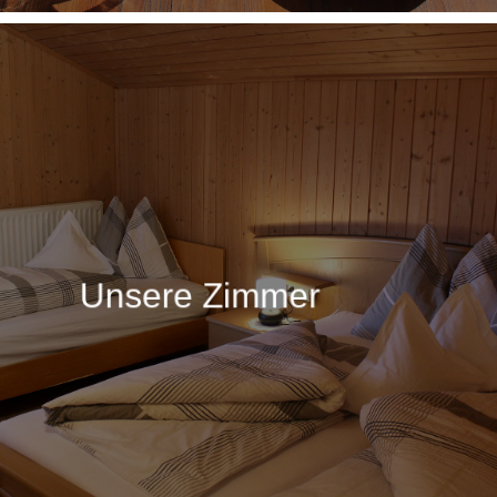
Learn
more
Unsere Zimmer