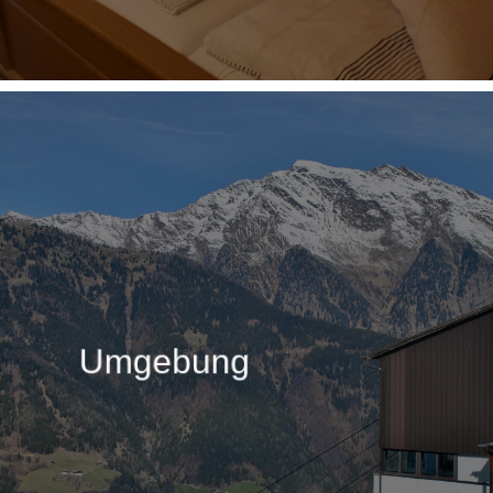
Learn
more
Umgebung